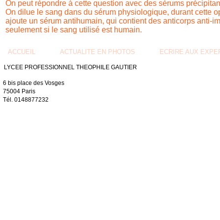
On peut répondre à cette question avec des sérums précipitant
On dilue le sang dans du sérum physiologique, durant cette opé
ajoute un sérum antihumain, qui contient des anticorps anti-i
seulement si le sang utilisé est humain.
ACCUEIL
ACTUALITE EN PHOTOS
ECRIRE AUX EXPE
LYCEE PROFESSIONNEL
THEOPHILE GAUTIER
6 bis place des Vosges
75004 Paris
Tél. 0148877232